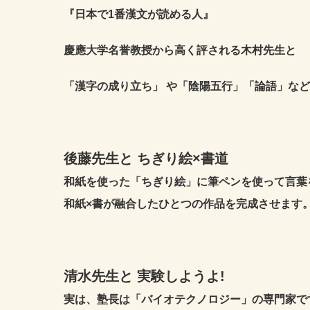
『日本で1番漢文が読める人』
慶應大学名誉教授から高く評される木村先生と
「漢字の成り立ち」 や「陰陽五行」「論語」な
後藤先生と ちぎり絵×書道
和紙を使った「ちぎり絵」に筆ペンを使って言葉
和紙×書が融合したひとつの作品を完成させます
清水先生と 実験しようよ!
実は、塾⻑は「バイオテクノロジー」の専門家で