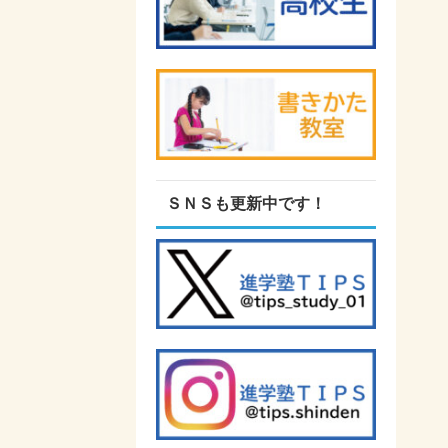
ＳＮＳも更新中です！