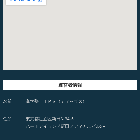
運営者情報
名前
進学塾ＴＩＰＳ（ティップス）
住所
東京都足立区新田3-34-5
ハートアイランド新田メディカルビル3F