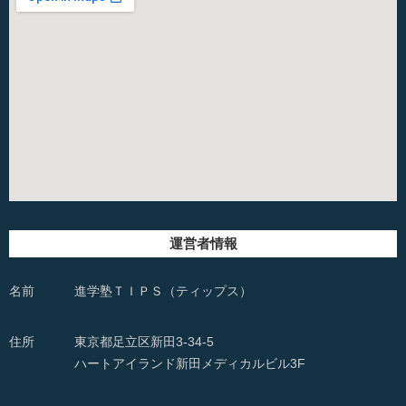
運営者情報
名前
進学塾ＴＩＰＳ（ティップス）
住所
東京都足立区新田3-34-5
ハートアイランド新田メディカルビル3F